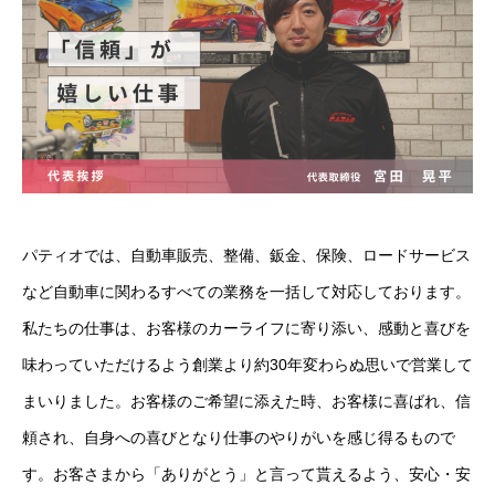
福利厚生
数字で見るパティオ
研修制度
スポンサーについて
パティオでは、自動車販売、整備、鈑金、保険、ロードサービス
1日の流れ
など自動車に関わるすべての業務を一括して対応しております。
成長の記
私たちの仕事は、お客様のカーライフに寄り添い、感動と喜びを
味わっていただけるよう創業より約30年変わらぬ思いで営業して
キャリアステップ
まいりました。お客様のご希望に添えた時、お客様に喜ばれ、信
社員の声
頼され、自身への喜びとなり仕事のやりがいを感じ得るもので
す。お客さまから「ありがとう」と言って貰えるよう、安心・安
メディア